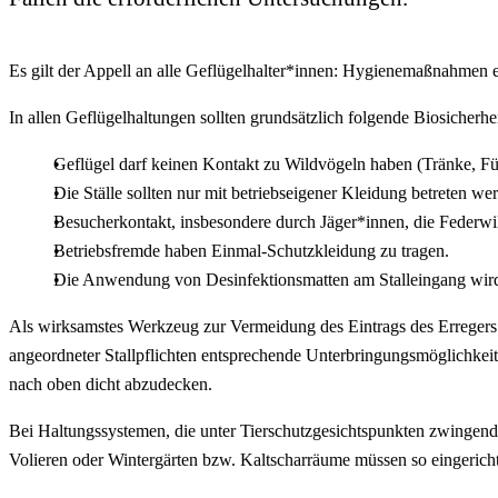
Es gilt der Appell an alle Geflügelhalter*innen: Hygienemaßnahmen ei
In allen Geflügelhaltungen sollten grundsätzlich folgende Biosicher
Geflügel darf keinen Kontakt zu Wildvögeln haben (Tränke, Fü
Die Ställe sollten nur mit betriebseigener Kleidung betreten we
Besucherkontakt, insbesondere durch Jäger*innen, die Federwil
Betriebsfremde haben Einmal-Schutzkleidung zu tragen.
Die Anwendung von Desinfektionsmatten am Stalleingang wir
Als wirksamstes Werkzeug zur Vermeidung des Eintrags des Erregers i
angeordneter Stallpflichten entsprechende Unterbringungsmöglichkeite
nach oben dicht abzudecken.
Bei Haltungssystemen, die unter Tierschutzgesichtspunkten zwingend e
Volieren oder Wintergärten bzw. Kaltscharräume müssen so eingerich