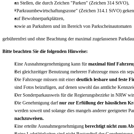
an Stellen, die durch Zeichen "Parken" (Zeichen 314 StVO),
"Parkraumbewirtschaftungszone" (Zeichen 314.1 StVO) gekennze
auf Bewohnerparkplätzen,
sowie an Parkuhren und im Bereich von Parkscheinautomaten
gebührenfrei und ohne Beachtung der maximal zugelassenen Parkdau
Bitte beachten Sie die folgenden Hinweise:
Eine Ausnahmegenehmigung kann für
maximal fünf Fahrzeu
Bei gleichzeitiger Benutzung mehrerer Fahrzeuge muss ein sepa
Die Fahrzeuge müssen mit einer
deutlich lesbare und feste 
sind Fotos beizufügen, auf denen sowohl das amtliche Kennzeic
Der Sonderparkausweis für die Regierungsbezirke in NRW wi
Die Genehmigung darf
nur zur Erfüllung der häuslichen K
werden soweit und solange dies mangels anderer geeigneter Par
nachzuweisen.
Eine erteilte Ausnahmegenehmigung
berechtigt nicht zum Abs
Reine Ladetätigkeiten sind nicht Bestandteil der Genehmigung.