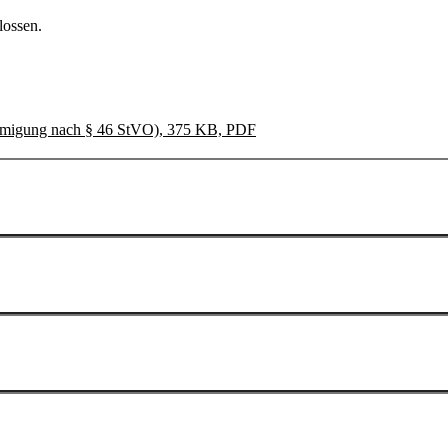
lossen.
ehmigung nach § 46 StVO), 375 KB, PDF
megenehmigung oder einer Fristverlängerung einer bereits erteil
nahmegenehmigung beträgt gemäß der Gebührennummer 264 der Anlage
 Arnsberg 150,00 € und für jeden weiteren Regierungsbezirk zuzüglich
glich genehmigten Jahres erhoben, sollten Sie eine Fristverlängerung
genehmigung ist mindestens 20 Werktage vor dem gewünschten Datum z
hmigung in Folge eines anderweitigen Änderungsantrages: