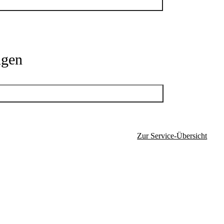
n Ausnahmegenehmigung einen
estfalen (bzw. des früh. Ministeriums für Verkehr
ngen
Zur Service-Übersicht