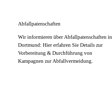
Tiefbauamt
Anschrift
Königswall
14
Abfallpatenschaften
44137
Dortmund
Öffnungszeiten nach Terminvereinbarung
Wir informieren über Abfallpatenschaften in
Dortmund: Hier erfahren Sie Details zur
Vorbereitung & Durchführung von
Kampagnen zur Abfallvermeidung.