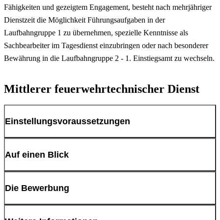
Fähigkeiten und gezeigtem Engagement, besteht nach mehrjähriger
Dienstzeit die Möglichkeit Führungsaufgaben in der
Laufbahngruppe 1 zu übernehmen, spezielle Kenntnisse als
Sachbearbeiter im Tagesdienst einzubringen oder nach besonderer
Bewährung in die Laufbahngruppe 2 - 1. Einstiegsamt zu wechseln.
Mittlerer feuerwehrtechnischer Dienst
Einstellungsvoraussetzungen
Bevor Sie sich formal um eine Ausbildung bei der Berufsfeuerwehr
Auf einen Blick
Dortmund bewerben, sollten Sie sich über ihre spätere Aufgabe im
Klaren sein. Als Mitarbeiter*in im Einsatzdienst leisten Sie auch an
Neben der Bereitschaft Schichtdienst zu leisten, hohe körperliche
Die Bewerbung
Wochenenden und Feiertagen Dienst in 24-Stunden-Schichten. Sie
und psychische Belastungen auszuhalten, sind folgende
werden im Brandschutz und der Hilfeleistung, in der Regel auf den
Einstellungsvoraussetzungen zu erfüllen:
Fahrzeugen eines Löschzuges, und im Rettungsdienst eingesetzt.
Wenn Sie die geforderten Voraussetzungen erfüllen und sich dazu