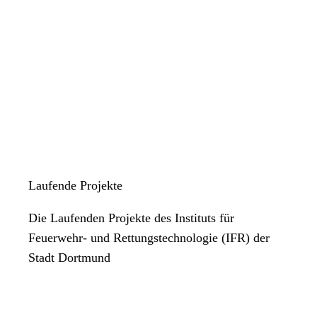
Uneingeschränkte gesundheitliche Eignung für Fahr-, Steuer-
und Überwachungstätigkeiten sowie Tätigkeiten mit
Infektionsgefährdung. Die ärztliche Untersuchung erfolgt vor
der Einstellung durch eine*n von der Stadt Dortmund
beauftragte*n Arbeitsmediziner*in.
Bereitschaft zu weiteren Fortbildungen, insbesondere als
Notfallsanitäter*in
Soweit Sie in weiterer Entfernung von Dortmund wohnen, beachten
Sie bitte: Bei einer Einstellung wird Ihre Bereitschaft vorausgesetzt,
Laufende Projekte
Ihren Wohnsitz nach Dortmund bzw. in die unmittelbare Umgebung
der Stadt zu verlegen.
Die Laufenden Projekte des Instituts für
Feuerwehr- und Rettungstechnologie (IFR) der
Stadt Dortmund