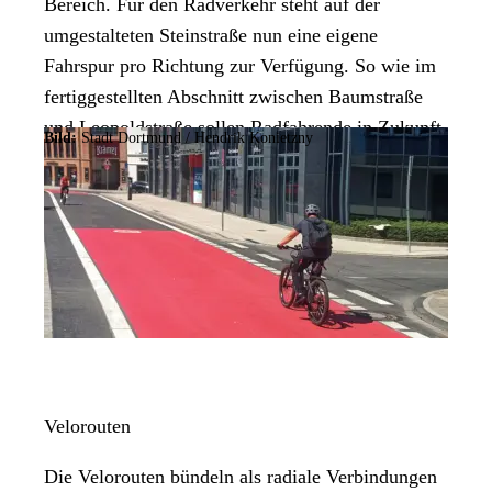
Bereich. Für den Radverkehr steht auf der
umgestalteten Steinstraße nun eine eigene
Fahrspur pro Richtung zur Verfügung. So wie im
fertiggestellten Abschnitt zwischen Baumstraße
und Leopoldstraße sollen Radfahrende in Zukunft
Bild:
Stadt Dortmund /
Hendrik Konietzny
auf dem kompletten Straßenzug Treibstraße/
Grüne
Straße/Steinstraße/Heiligegartenstraße/Jägerstraße/
Gronaustraße geführt werden.
Velorouten
Die Velorouten bündeln als radiale Verbindungen