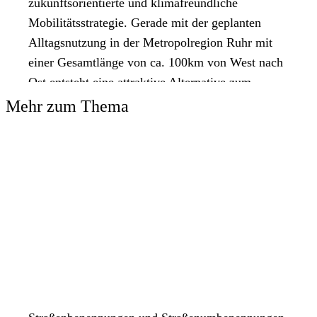
zukunftsorientierte und klimafreundliche
Mobilitätsstrategie. Gerade mit der geplanten
Alltagsnutzung in der Metropolregion Ruhr mit
einer Gesamtlänge von ca. 100km von West nach
Ost entsteht eine attraktive Alternative zum
motorisierten Verkehr und damit eine Entlastung
Mehr zum Thema
der vielbefahrenden Verkehrsachsen A40/B1
sowie der Schienenstrecke Duisburg-Hamm. 24
Kilometer dieses zukunftsweisenden
Infrastrukturprojektes werden durch Dortmunder
Stadtgebiet führen.