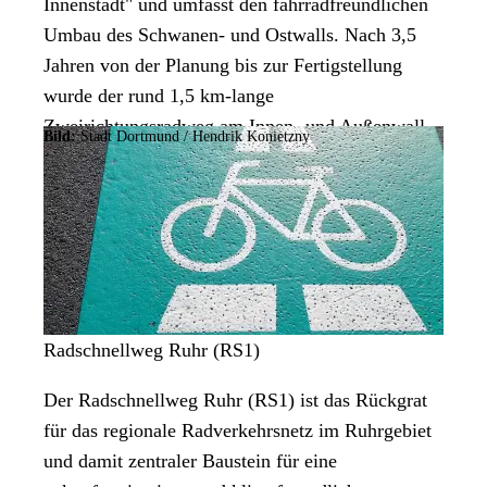
Innenstadt" und umfasst den fahrradfreundlichen
Umbau des Schwanen- und Ostwalls. Nach 3,5
Jahren von der Planung bis zur Fertigstellung
wurde der rund 1,5 km-lange
Zweirichtungsradweg am Innen- und Außenwall
Bild:
Stadt Dortmund /
Hendrik Konietzny
am 31. August 2022 von Oberbürgermeister
Thomas Westphal eröffnet.
Radschnellweg Ruhr (RS1)
Der Radschnellweg Ruhr (RS1) ist das Rückgrat
für das regionale Radverkehrsnetz im Ruhrgebiet
und damit zentraler Baustein für eine