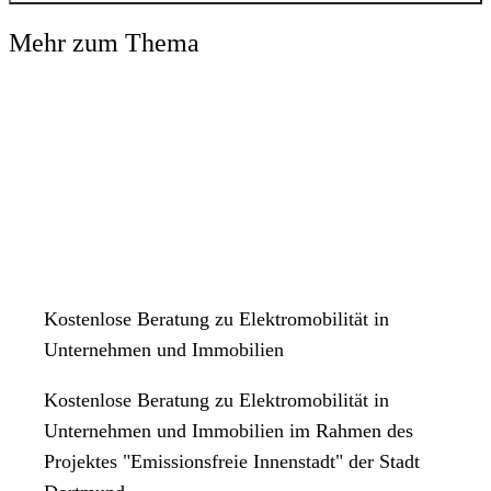
Antriebstechniken werden auch im Wirtschafts- und Lieferverkehr
Es entsteht eine Stadt für alle Menschen. Den Aspekten Aufenthalt
Mehr zum Thema
gefördert und etablieren sich.
und Kommunikation wird mehr Platz eingeräumt. Die Nahmobilität
sowie CarSharing- und BikeSharing-Angebote werden gerade dort
gefördert, wo Konflikte der verschiedenen Nutzungen entstehen.
Das Sicherheitsgefühl vor allem der zu-Fuß-Gehenden und
Radfahrenden wird erhöht.
Kostenlose Beratung zu Elektromobilität in
Unternehmen und Immobilien
Kostenlose Beratung zu Elektromobilität in
Unternehmen und Immobilien im Rahmen des
Projektes "Emissionsfreie Innenstadt" der Stadt