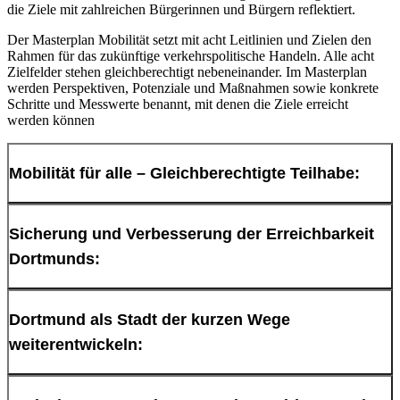
die Ziele mit zahlreichen Bürgerinnen und Bürgern reflektiert.
Der Masterplan Mobilität setzt mit acht Leitlinien und Zielen den
Rahmen für das zukünftige verkehrspolitische Handeln. Alle acht
Zielfelder stehen gleichberechtigt nebeneinander. Im Masterplan
werden Perspektiven, Potenziale und Maßnahmen sowie konkrete
Schritte und Messwerte benannt, mit denen die Ziele erreicht
werden können
Mobilität für alle – Gleichberechtigte Teilhabe:
Dortmund schafft die Voraussetzungen für eine gleichberechtigte
Sicherung und Verbesserung der Erreichbarkeit
Teilhabe am gesellschaftlichen Leben für alle Menschen,
Dortmunds:
unabhängig von Alter, Beeinträchtigungen und Behinderungen,
sozialem und wirtschaftlichem Status, Herkunft sowie Geschlecht.
Dortmunds zentrale und wirtschaftliche Funktion als Oberzentrum
Dortmund als Stadt der kurzen Wege
Die Mobilität für alle beinhaltet alle Verkehrsarten und
wird gestärkt. Verknüpfungsstellen von Verkehrsmitteln, wie z.B.
weiterentwickeln:
Verkehrsmittel.
Park&Ride sowie Bike&Ride werden ausgebaut und Mobilstationen
eingerichtet, um ein sinnvolles Kombinieren der Verkehrsarten zu